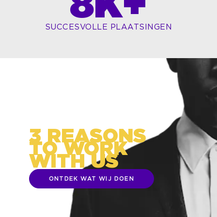
8
K+
SUCCESVOLLE PLAATSINGEN
3 REASONS
TO WORK
WITH US
ONTDEK WAT WIJ DOEN